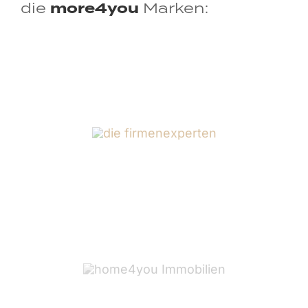
more
4
you
die
Marken: