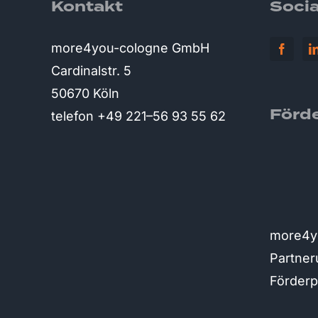
Kontakt
Socia
more4you-cologne GmbH
Cardinalstr. 5
50670 Köln
Förd
telefon +49 221–56 93 55 62
more4yo
Partne
Förder